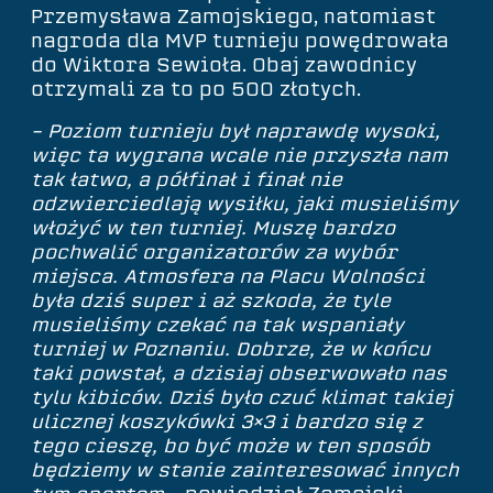
Przemysława Zamojskiego, natomiast
nagroda dla MVP turnieju powędrowała
do Wiktora Sewioła. Obaj zawodnicy
otrzymali za to po 500 złotych.
– Poziom turnieju był naprawdę wysoki,
więc ta wygrana wcale nie przyszła nam
tak łatwo, a półfinał i finał nie
odzwierciedlają wysiłku, jaki musieliśmy
włożyć w ten turniej. Muszę bardzo
pochwalić organizatorów za wybór
miejsca. Atmosfera na Placu Wolności
była dziś super i aż szkoda, że tyle
musieliśmy czekać na tak wspaniały
turniej w Poznaniu. Dobrze, że w końcu
taki powstał, a dzisiaj obserwowało nas
tylu kibiców. Dziś było czuć klimat takiej
ulicznej koszykówki 3×3 i bardzo się z
tego cieszę, bo być może w ten sposób
będziemy w stanie zainteresować innych