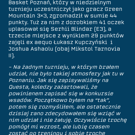
Basket Poznań, który w niedzielnym
turnieju uczestniczył jako gracz Green
Mountain 3×3, zgromadził w sumie 44
punkty. Tuż za nim z dorobkiem 41 oczek
uplasował się Serhii Blindar (E3), a
trzecie miejsce z wynikiem 29 punktów
zajęli ex aequo Łukasz Kupczyński i
Joshua Ashaolu (obaj Mikstol Tarnovia
II).
– Na żadnym turnieju, w którym brałem
udział, nie było takiej atmosfery jak tu w
Poznaniu. Jak się zapisywaliśmy na
Questa, koledzy zażartowali, że
powinienem zapisać się w konkursie
wsadów. Początkowo byłem na “tak”,
potem się rozmyśliłem, ale ostatecznie
dzisiaj rano zdecydowałem się wziąć w
nim udział i nie żałuję. Oczywiście trochę
pomógł mi wzrost, ale lubię czasem
zostać po treningu i sobie trochę