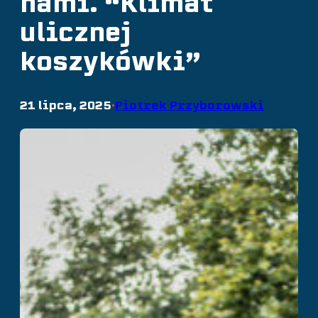
nami. “Klimat
ulicznej
koszykówki”
21 lipca, 2025
Piotrek Przyborowski
•