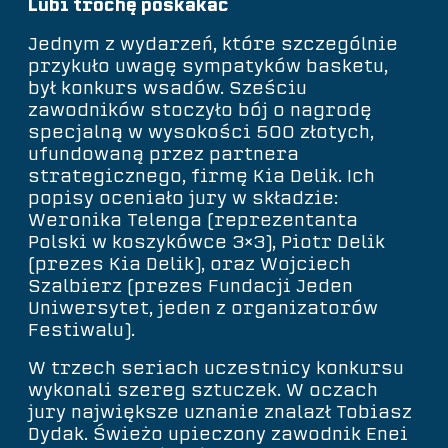
Lubi trochę poskakać
Jednym z wydarzeń, które szczególnie
przykuło uwagę sympatyków basketu,
był konkurs wsadów. Sześciu
zawodników stoczyło bój o nagrodę
specjalną w wysokości 500 złotych,
ufundowaną przez partnera
strategicznego, firmę Kia Delik. Ich
popisy oceniało jury w składzie:
Weronika Telenga (reprezentanta
Polski w koszykówce 3×3), Piotr Delik
(prezes Kia Delik), oraz Wojciech
Szalbierz (prezes Fundacji Jeden
Uniwersytet, jeden z organizatorów
Festiwalu).
W trzech seriach uczestnicy konkursu
wykonali szereg sztuczek. W oczach
jury największe uznanie znalazł Tobiasz
Dydak. Świeżo upieczony zawodnik Enei